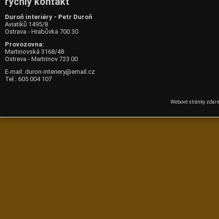
rychlý kontakt
Duroň interiéry - Petr Duroň
Aviatiků 1495/8
Ostrava - Hrabůvka 700 30
Provozovna:
Martinovská 3168/48
Ostrava - Martrinov 723 00
E-mail:
duron-interiery@email.cz
Tel.: 605 004 107
Webové stránky zdar