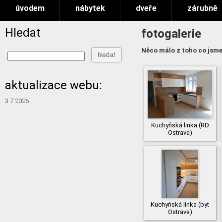
úvodem
nábytek
dveře
zárubně
Hledat
fotogalerie
Něco málo z toho co jsme 
aktualizace webu:
3.7.2026
Kuchyňská linka (RD
Ostrava)
Kuchyňská linka (byt
Ostrava)