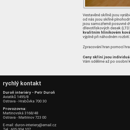
Vestavěné skříně jsou vyráb
od nás jsou skříně plnohodn
jsou samozřemě posuvné dveř
dřevotřískových desek (LTD)
kvalitním hlinikovém ková
výplně při náhodném rozbití.
Zpracování hran pomocí hra
Ceny skříní jsou individuá
Vám sdělíme až po osobní ko
rychlý kontakt
Duroň interiéry - Petr Duroň
Aviatiků 1495/8
Ostrava - Hrabůvka 700 30
Provozovna:
Martinovská 3168/48
Ostrava - Martrinov 723 00
E-mail:
duron-interiery@email.cz
Tel.: 605 004 107