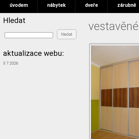
úvodem
nábytek
dveře
zárubně
Hledat
vestavěné
aktualizace webu:
3.7.2026